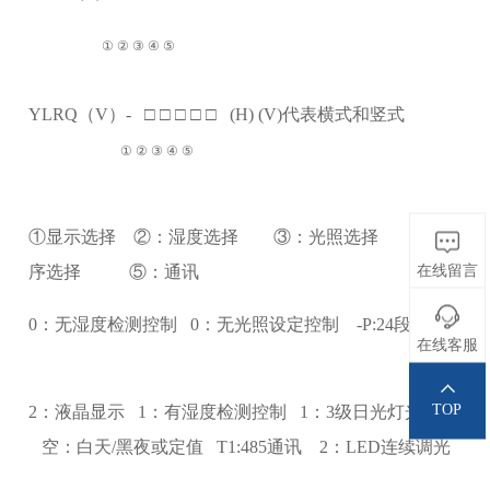
① ② ③ ④ ⑤
YLRQ（V）- □ □ □ □ □ (H) (V)代表横式和竖式
① ② ③ ④ ⑤
①显示选择 ②：湿度选择 ③：光照选择 ④：程
在线留言
序选择 ⑤：通讯
0：无湿度检测控制 0：无光照设定控制 -P:24段程序
在线客服
TOP
2：液晶显示 1：有湿度检测控制 1：3级日光灯光照
空：白天/黑夜或定值 T1:485通讯 2：LED连续调光