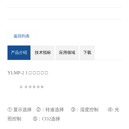
返回列表
产品介绍
技术指标
应用领域
下载
YLMP-2 1 □ □ □ □ □
① ② ③ ④ ⑤ ⑥
① 显示选择 ②：转速选择 ③：湿度控制 ④: 光
照控制 ⑤：CO2选择